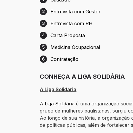
Etapa 1: Cadastro
Entrevista com Gestor
2
Etapa 2: Entrevista com Gestor
Entrevista com RH
3
Etapa 3: Entrevista com RH
Carta Proposta
4
Etapa 4: Carta Proposta
Medicina Ocupacional
5
Etapa 5: Medicina Ocupacional
Contratação
6
Etapa 6: Contratação
CONHEÇA A LIGA SOLIDÁRIA
A Liga Solidária
A
Liga Solidária
é uma organização social
grupo de mulheres paulistanas, surgiu c
Ao longo de sua história, a organização 
de políticas públicas, além de fortalecer