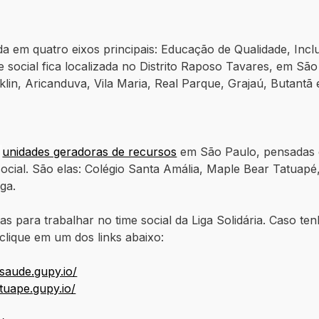
ida em quatro eixos principais: Educação de Qualidade, Inc
de social fica localizada no Distrito Raposo Tavares, em
in, Aricanduva, Vila Maria, Real Parque, Grajaú, Butantã e 
e
unidades geradoras de recursos
em São Paulo, pensadas 
cial. São elas: Colégio Santa Amália, Maple Bear Tatuapé,
ga.
s para trabalhar no time social da Liga Solidária. Caso t
clique em um dos links abaixo:
asaude.gupy.io/
tuape.gupy.io/