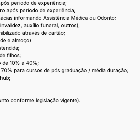
pós período de experiência;
ro após período de experiência;
cias informando Assistência Médica ou Odonto;
nvalidez, auxílio funeral, outros);
bilizado através de cartão;
rde e almoço)
tendida;
e filhos;
no de 10% a 40%;
té 70% para cursos de pós graduação / média duração;
lhub;
nto conforme legislação vigente).